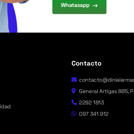
Whatasapp
Contacto
contacto@dinialarma
General Artigas 885, 
2292 1813
ridad
097 341 912